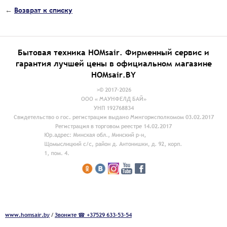
←
Возврат к списку
Бытовая техника HOMsair. Фирменный сервис и
гарантия лучшей цены в официальном магазине
HOMsair.BY
>© 2017-2026
ООО « МАУНФЕЛД БАЙ»
УНП 192768834
Свидетельство о гос. регистрации выдано Мингорисполкомом 03.02.2017
Регистрация в торговом реестре 14.02.2017
www.homsair.by
/
Звоните ☎ +37529 633-53-54