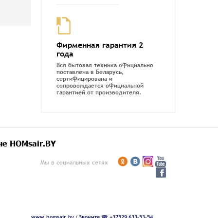
Фирменная гарантия 2
года
Вся бытовая техника официально
поставлена в Беларусь,
сертифицирована и
сопровождается официальной
гарантией от производителя.
не HOMsair.BY
Мы в социальных сетях
www.homsair.by
/
Звоните ☎ +37529 633-53-54