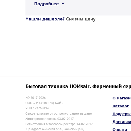
Подробнее
Нашли дешевле?
Снизим цену
Бытовая техника HOMsair. Фирменный сер
>© 2017-2026
О магази
ООО « МАУНФЕЛД БАЙ»
Каталог
УНП 192768834
Свидетельство о гос. регистрации выдано
Поддерж
Мингорисполкомом 03.02.2017
Доставк
Регистрация в торговом реестре 14.02.2017
Оплата