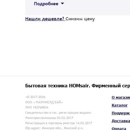
Подробнее
Нашли дешевле?
Снизим цену
Бытовая техника HOMsair. Фирменный сер
>© 2017-2026
О магази
ООО « МАУНФЕЛД БАЙ»
Каталог
УНП 192768834
Свидетельство о гос. регистрации выдано
Поддерж
Мингорисполкомом 03.02.2017
Доставк
Регистрация в торговом реестре 14.02.2017
Оплата