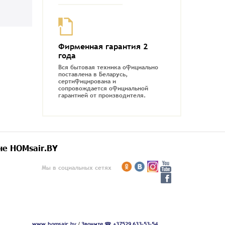
Фирменная гарантия 2
года
Вся бытовая техника официально
поставлена в Беларусь,
сертифицирована и
сопровождается официальной
гарантией от производителя.
не HOMsair.BY
Мы в социальных сетях
www.homsair.by
/
Звоните ☎ +37529 633-53-54