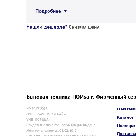
Подробнее
Нашли дешевле?
Снизим цену
Бытовая техника HOMsair. Фирменный сер
>© 2017-2026
О магази
ООО « МАУНФЕЛД БАЙ»
Каталог
УНП 192768834
Свидетельство о гос. регистрации выдано
Поддерж
Мингорисполкомом 03.02.2017
Доставк
Регистрация в торговом реестре 14.02.2017