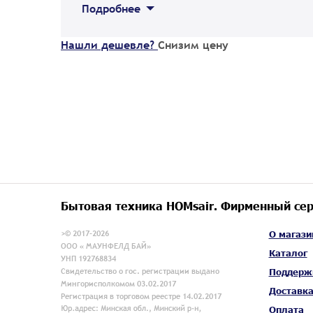
Подробнее
Нашли дешевле?
Снизим цену
Бытовая техника HOMsair. Фирменный сер
>© 2017-2026
О магази
ООО « МАУНФЕЛД БАЙ»
Каталог
УНП 192768834
Свидетельство о гос. регистрации выдано
Поддерж
Мингорисполкомом 03.02.2017
Доставк
Регистрация в торговом реестре 14.02.2017
Оплата