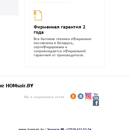
Фирменная гарантия 2
года
Вся бытовая техника официально
поставлена в Беларусь,
сертифицирована и
сопровождается официальной
гарантией от производителя.
не HOMsair.BY
Мы в социальных сетях
www.homsair.by
/
Звоните ☎ +37529 633-53-54