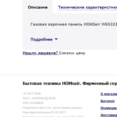
Описание
Технические характеристик
Газовая варочная панель HOMSair HGG32
Подробнее
Нашли дешевле?
Снизим цену
Бытовая техника HOMsair. Фирменный сер
>© 2017-2026
О магази
ООО « МАУНФЕЛД БАЙ»
Каталог
УНП 192768834
Свидетельство о гос. регистрации выдано
Поддерж
Мингорисполкомом 03.02.2017
Доставк
Регистрация в торговом реестре 14.02.2017