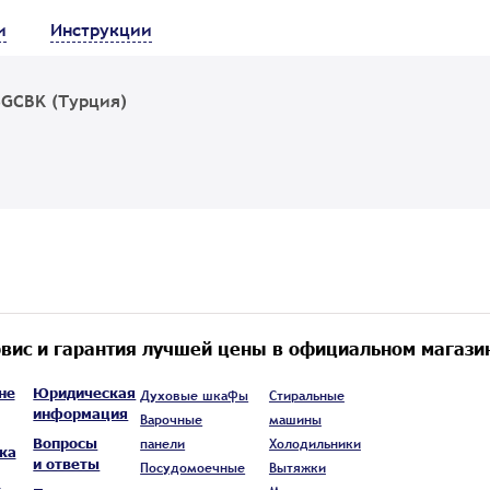
и
Инструкции
3GCBK (Турция)
вис и гарантия лучшей цены в официальном магази
не
Юридическая
Духовые шкафы
Стиральные
информация
Варочные
машины
Вопросы
панели
Холодильники
ка
и ответы
Посудомоечные
Вытяжки
а