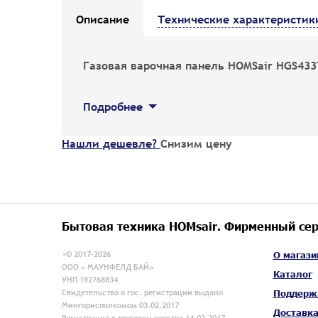
Описание
Технические характеристик
Газовая варочная панель HOMSair HGS433
Подробнее
Нашли дешевле?
Снизим цену
Бытовая техника HOMsair. Фирменный сер
>© 2017-2026
О магази
ООО « МАУНФЕЛД БАЙ»
Каталог
УНП 192768834
Свидетельство о гос. регистрации выдано
Поддерж
Мингорисполкомом 03.02.2017
Доставк
Регистрация в торговом реестре 14.02.2017